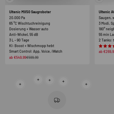
Ultenic MX50 Saugroboter
Ultenic A
20.000 Pa
Saugen, w
65 °C Wischtuchreinigung
3 Modi, S
Dosierung + Wasser auto
180° neig
Anti-Wickel, 55 dB
55 min La
3 L – 90 Tage
2 Tanks: 
KI: Boost + Wischmopp hebt
Smart Control: App, Voice, iWatch
Angebot
ab €269,9
Angebot
Regulärer Preis
ab €549,99
€599,99
Weiterlesen
Weiterlesen
Weiterlesen
Weiterlesen
Weiterlesen