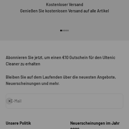
Kostenloser Versand
Genießen Sie kostenlosen Versand auf alle Artikel
Gehe zu Element 1
Gehe zu Element 2
Gehe zu Element 3
Gehe zu Element 4
Gehe zu Element 5
Abonnieren Sie jetzt, um einen €10 Gutschein für den Ultenic
Cleaner zu erhalten
Bleiben Sie auf dem Laufenden über die neuesten Angebote,
Neuerscheinungen und mehr.
Abonnieren
E-Mail
Unsere Politik
Neuerscheinungen im Jahr